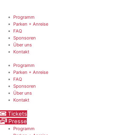
Zum
Suchen
Inhalt
nach:
springen
Programm
Parken + Anreise
FAQ
Sponsoren
Über uns
Kontakt
Programm
Parken + Anreise
FAQ
Sponsoren
Über uns
Kontakt
Tickets
Presse
Programm