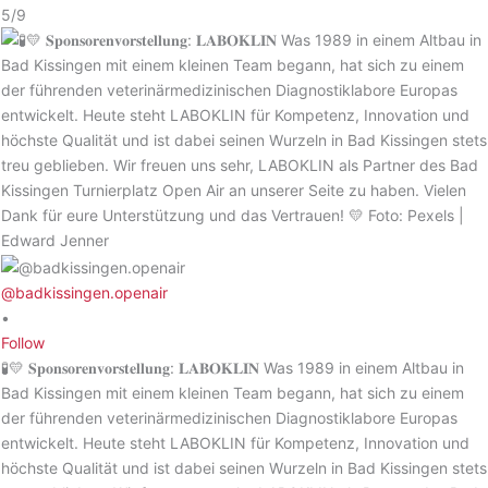
5/9
@badkissingen.openair
•
Follow
🧪💛 𝐒𝐩𝐨𝐧𝐬𝐨𝐫𝐞𝐧𝐯𝐨𝐫𝐬𝐭𝐞𝐥𝐥𝐮𝐧𝐠: 𝐋𝐀𝐁𝐎𝐊𝐋𝐈𝐍 Was 1989 in einem Altbau in
Bad Kissingen mit einem kleinen Team begann, hat sich zu einem
der führenden veterinärmedizinischen Diagnostiklabore Europas
entwickelt. Heute steht LABOKLIN für Kompetenz, Innovation und
höchste Qualität und ist dabei seinen Wurzeln in Bad Kissingen stets