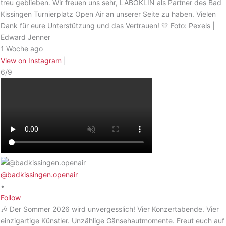
treu geblieben. Wir freuen uns sehr, LABOKLIN als Partner des Bad
Kissingen Turnierplatz Open Air an unserer Seite zu haben. Vielen
Dank für eure Unterstützung und das Vertrauen! 💛 Foto: Pexels |
Edward Jenner
1 Woche ago
View on Instagram
|
6/9
@badkissingen.openair
•
Follow
🎶 Der Sommer 2026 wird unvergesslich! Vier Konzertabende. Vier
einzigartige Künstler. Unzählige Gänsehautmomente. Freut euch auf